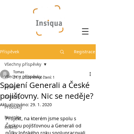
Příspěvek
Registrace
Všechny příspěvky
Tomas
Všechny příspěvky
21. 1. 2020
Minut čtení: 1
Spojení Generali a České
Výzkum
pojišťovny. Nic se neděje?
Základy
Aktualizováno:
29. 1. 2020
Produkty
Novinky
Projekt, na kterém jsme spolu s 
Českou pojišťovnou a Generali od 
Klienti
půlky loňského roku spolupracovali 