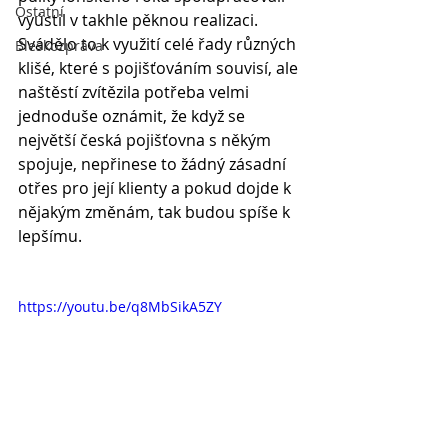
Ostatní
vyústil v takhle pěknou realizaci. 
Svádělo to k využití celé řady různých 
Bleskozpráva
klišé, které s pojišťováním souvisí, ale 
naštěstí zvítězila potřeba velmi 
jednoduše oznámit, že když se 
největší česká pojišťovna s někým 
spojuje, nepřinese to žádný zásadní 
otřes pro její klienty a pokud dojde k 
nějakým změnám, tak budou spíše k 
lepšímu.
https://youtu.be/q8MbSikA5ZY