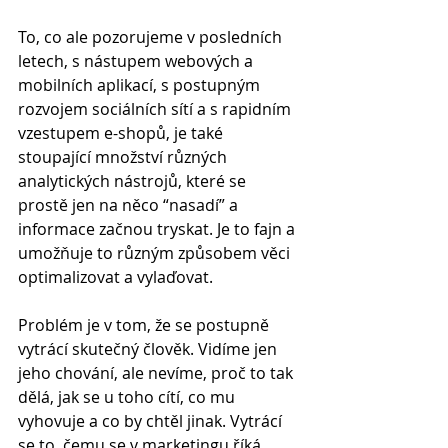
To, co ale pozorujeme v posledních 
letech, s nástupem webových a 
mobilních aplikací, s postupným 
rozvojem sociálních sítí a s rapidním 
vzestupem e-shopů, je také 
stoupající množství různých 
analytických nástrojů, které se 
prostě jen na něco “nasadí” a 
informace začnou tryskat. Je to fajn a 
umožňuje to různým způsobem věci 
optimalizovat a vylaďovat.
Problém je v tom, že se postupně 
vytrácí skutečný člověk. Vidíme jen 
jeho chování, ale nevíme, proč to tak 
dělá, jak se u toho cítí, co mu 
vyhovuje a co by chtěl jinak. Vytrácí 
se to, čemu se v marketingu říká 