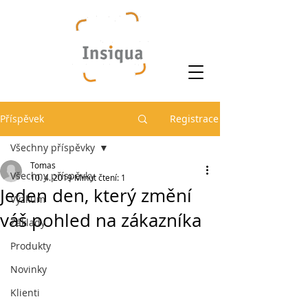
Příspěvek
Registrace
Všechny příspěvky
Tomas
Všechny příspěvky
10. 4. 2019
Minut čtení: 1
Jeden den, který změní
Výzkum
váš pohled na zákazníka
Základy
Produkty
Novinky
Klienti