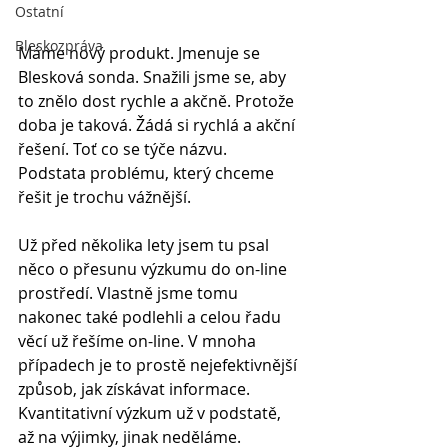
Ostatní
Bleskozpráva
Máme nový produkt. Jmenuje se 
Blesková sonda. Snažili jsme se, aby 
to znělo dost rychle a akčně. Protože 
doba je taková. Žádá si rychlá a akční 
řešení. Toť co se týče názvu. 
Podstata problému, který chceme 
řešit je trochu vážnější.
Už před několika lety jsem tu psal 
něco o přesunu výzkumu do on-line 
prostředí. Vlastně jsme tomu 
nakonec také podlehli a celou řadu 
věcí už řešíme on-line. V mnoha 
případech je to prostě nejefektivnější 
způsob, jak získávat informace. 
Kvantitativní výzkum už v podstatě, 
až na výjimky, jinak neděláme.