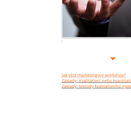
Mohlo by vás zajímat z na
J
ak vést marketingový workshop?
Základy: Kvalitativní nebo kvantita
Základy: Metody kvalitativního vý
Navštivte nás
U Průhonu 32
170 00 Praha 7