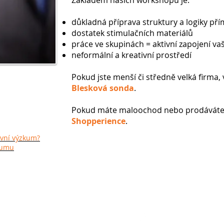
Základem našich workshopů je:
důkladná příprava struktury a logiky př
dostatek stimulačních materiálů
práce ve skupinách = aktivní zapojení v
neformální a kreativní prostředí
Pokud jste menší či středně velká firma,
šeho blogu
Blesková sonda
.
Pokud máte maloochod nebo prodáváte 
Shopperience
.
tivní výzkum?
zkumu
Zavolejte
Napište
+420-602-640-032
info@insiqua.com
+420-739-309-706