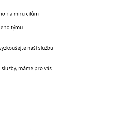
ímo na míru cílům
ašeho týmu
 vyzkoušejte naší službu
služby, máme pro vás
© 2015 by
Insiqua