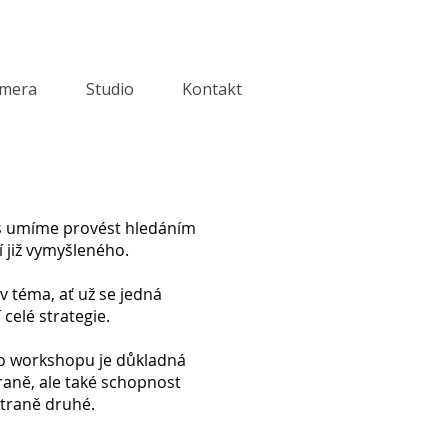
amera
Studio
Kontakt
vás umíme provést hledáním
 již vymyšleného.
v téma, ať už se jedná
celé strategie.
ho workshopu je důkladná
raně, ale také schopnost
straně druhé.