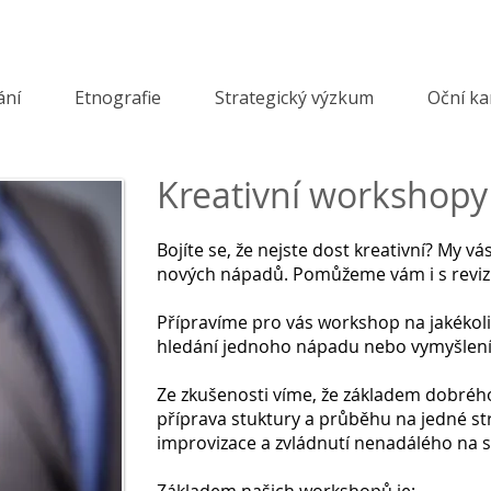
ání
Etnografie
Strategický výzkum
Oční k
Kreativní workshopy
Bojíte se, že nejste dost kreativní? My 
nových nápadů. Pomůžeme vám i s revizí
Přípravíme pro vás workshop na jakékoli
hledání jednoho nápadu nebo vymyšlení 
Ze zkušenosti víme, že základem dobré
příprava stuktury a průběhu na jedné st
improvizace a zvládnutí nenadálého na 